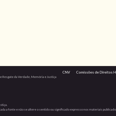
CNV
Comissões de Direitos 
e Resgate da Verdade, Memória e Justiça
stiça.
da a fonte e não se altere o sentido ou significado expresso nos materiais publicad