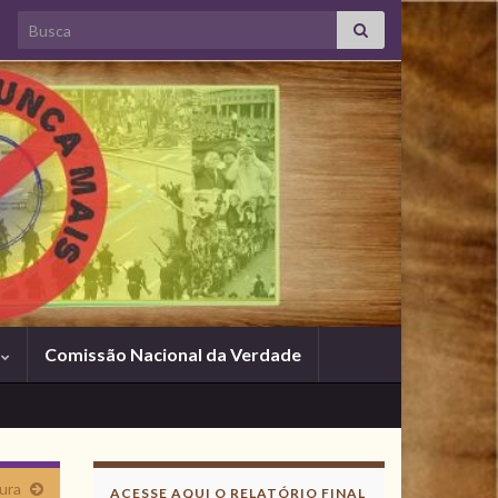
Search for:
s
Comissão Nacional da Verdade
Acesse aqui o
Relatório Final
ura
ACESSE AQUI O RELATÓRIO FINAL