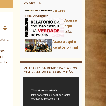
DA CEV-PR
da CNV
Leia, divulgue!
Acesse
aqui
Leia,
contribua !
Acesse aqui o
atina.
Relatório Final
da CNV
ras
Leia, divulgue!
ri.
se do
MILITARES DA DEMOCRACIA – OS
MILITARES QUE DISSERAM NÃO