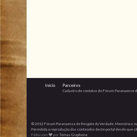
Início
Parceiros
Cadastro de contatos do Fórum Paranaense d
© 2012 Fórum Paranaense de Resgate da Verdade, Memória e Ju
Permitida a reprodução dos conteúdos deste portal desde que cita
Feito com
por
Temas Graphene
.