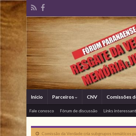
Início
Parceiros
CNV
Comissões d
Fale conosco
Fórum de discussão
Links interessan
Comissão da Verdade cria subgrupos temáticos par