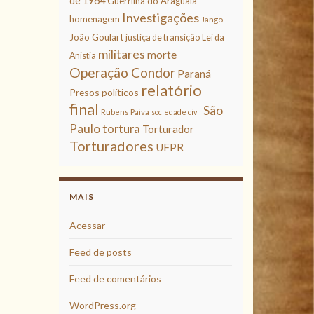
de 1964
Guerrilha do Araguaia
Investigações
homenagem
Jango
João Goulart
justiça de transição
Lei da
militares
morte
Anistia
Operação Condor
Paraná
relatório
Presos políticos
final
São
Rubens Paiva
sociedade civil
Paulo
tortura
Torturador
Torturadores
UFPR
MAIS
Acessar
Feed de posts
Feed de comentários
WordPress.org