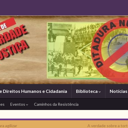
e Direitos Humanos e Cidadania
Biblioteca
Notícia
tes
Eventos
Caminhos da Resistência
a agilizar
A verdade sobre a tort