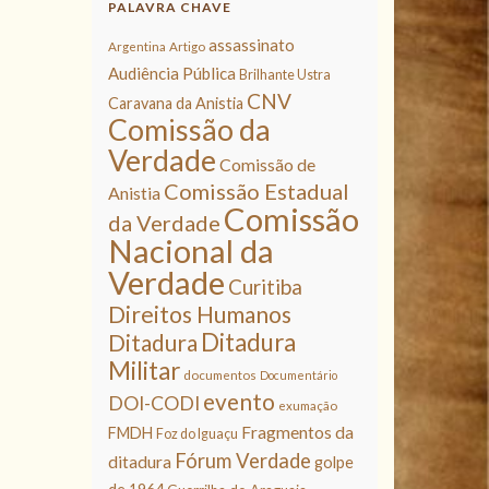
PALAVRA CHAVE
assassinato
Argentina
Artigo
Audiência Pública
Brilhante Ustra
CNV
Caravana da Anistia
Comissão da
Verdade
Comissão de
Comissão Estadual
Anistia
Comissão
da Verdade
Nacional da
Verdade
Curitiba
Direitos Humanos
Ditadura
Ditadura
Militar
documentos
Documentário
evento
DOI-CODI
exumação
Fragmentos da
FMDH
Foz do Iguaçu
Fórum Verdade
ditadura
golpe