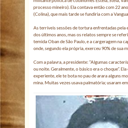
militante política de codinomes Estela, Stela, 
processo mineiro). Ela contava então com 22 ano
(Colina), que mais tarde se fundiria com a Vang
As terríveis sessões de tortura enfrentadas pela
dos últimos anos, mas os relatos sempre se refe
temida Oban de São Paulo, e a cargeragem na cap
onde, segundo ela própria, exerceu 90% de sua mi
Com a palavra, a presidente: “Algumas característi
ou noite. Geralmente, o básico era o choque”. Ela
experiente, ele te bota no pau de arara alguns m
mina. Muitas vezes usava palmatória; usaram em