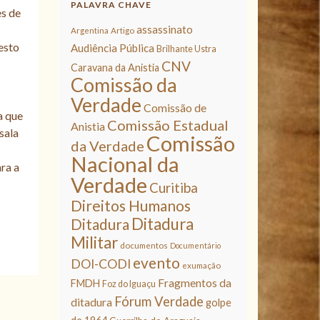
PALAVRA CHAVE
es de
assassinato
Argentina
Artigo
esto
Audiência Pública
Brilhante Ustra
CNV
Caravana da Anistia
Comissão da
Verdade
Comissão de
a que
Comissão Estadual
Anistia
sala
Comissão
da Verdade
Nacional da
ra a
Verdade
Curitiba
Direitos Humanos
Ditadura
Ditadura
Militar
documentos
Documentário
evento
DOI-CODI
exumação
Fragmentos da
FMDH
Foz do Iguaçu
Fórum Verdade
ditadura
golpe