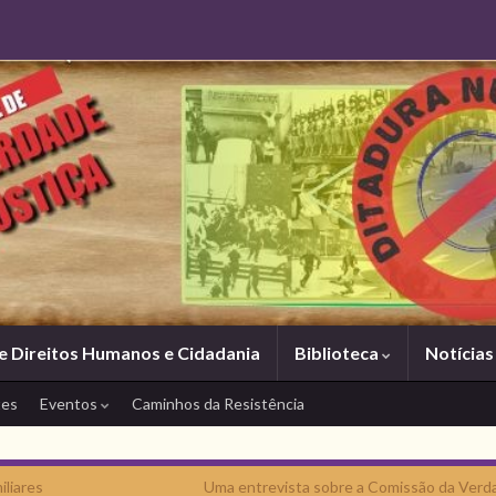
e Direitos Humanos e Cidadania
Biblioteca
Notícia
tes
Eventos
Caminhos da Resistência
iliares
Uma entrevista sobre a Comissão da Verd