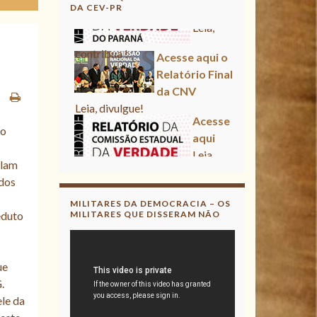
DA CEV-PR
Acesse aqui o Relatório Final
da CNV
Leia, divulgue!
Acesse aqui
Leia, contribua !
ão
elam
Acesse aqui o Relatório Final
 dos
da CNV
Leia, divulgue!
MILITARES DA DEMOCRACIA – OS
eduto
MILITARES QUE DISSERAM NÃO
ue
.
ele da