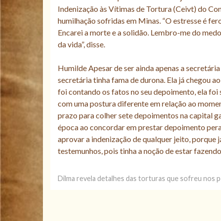
Indenização às Vítimas de Tortura (Ceivt) do 
humilhação sofridas em Minas. “O estresse é fero
Encarei a morte e a solidão. Lembro-me do medo
da vida”, disse.
Humilde Apesar de ser ainda apenas a secretária
secretária tinha fama de durona. Ela já chegou a
foi contando os fatos no seu depoimento, ela fo
com uma postura diferente em relação ao momento 
prazo para colher sete depoimentos na capital g
época ao concordar em prestar depoimento peran
aprovar a indenização de qualquer jeito, porque j
testemunhos, pois tinha a noção de estar fazendo a
Dilma revela detalhes das torturas que sofreu nos 