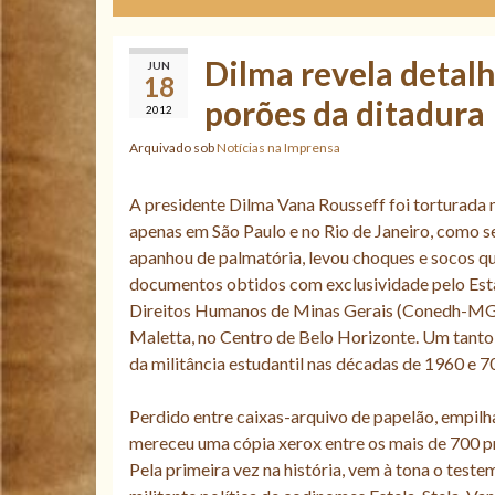
Dilma revela detalh
JUN
18
porões da ditadura
2012
Arquivado sob
Notícias na Imprensa
A presidente Dilma Vana Rousseff foi torturada 
apenas em São Paulo e no Rio de Janeiro, como se
apanhou de palmatória, levou choques e socos q
documentos obtidos com exclusividade pelo Esta
Direitos Humanos de Minas Gerais (Conedh-MG).
Maletta, no Centro de Belo Horizonte. Um tanto d
da militância estudantil nas décadas de 1960 e 7
Perdido entre caixas-arquivo de papelão, empilh
mereceu uma cópia xerox entre os mais de 700 p
Pela primeira vez na história, vem à tona o tes