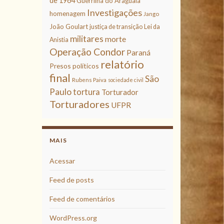
de 1964
Guerrilha do Araguaia
Investigações
homenagem
Jango
João Goulart
justiça de transição
Lei da
militares
morte
Anistia
Operação Condor
Paraná
relatório
Presos políticos
final
São
Rubens Paiva
sociedade civil
Paulo
tortura
Torturador
Torturadores
UFPR
MAIS
Acessar
Feed de posts
Feed de comentários
WordPress.org