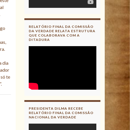
neste
al
.
RELATÓRIO FINAL DA COMISSÃO
ngo
DA VERDADE RELATA ESTRUTURA
QUE COLABORAVA COM A
DITADURA
nas,
ra.
a dia
gador
 só te
.
PRESIDENTA DILMA RECEBE
RELATÓRIO FINAL DA COMISSÃO
NACIONAL DA VERDADE