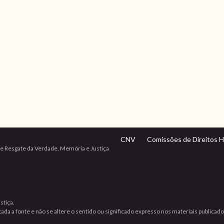
CNV
Comissões de Direitos 
e Resgate da Verdade, Memória e Justiça
stiça.
da a fonte e não se altere o sentido ou significado expresso nos materiais publicad