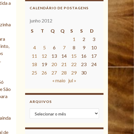
tida a
CALENDÁRIO DE POSTAGENS
junho 2012
ozinha
S
T
Q
Q
S
S
D
ara
1
2
3
into,
4
5
6
7
8
9
10
os
11
12
13
14
15
16
17
.
18
19
20
21
22
23
24
25
26
27
28
29
30
« maio
jul »
Só
de São
para
ARQUIVOS
Arquivos
 ainda
l de