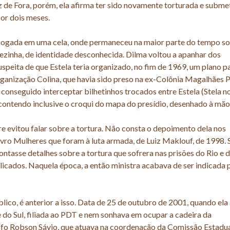
 de Fora, porém, ela afirma ter sido novamente torturada e subme
or dois meses.
e jogada em uma cela, onde permaneceu na maior parte do tempo s
ezinha, de identidade desconhecida. Dilma voltou a apanhar dos
speita de que Estela teria organizado, no fim de 1969, um plano p
ganização Colina, que havia sido preso na ex-Colônia Magalhães P
 conseguido interceptar bilhetinhos trocados entre Estela (Stela n
 contendo inclusive o croqui do mapa do presídio, desenhado à mão
e evitou falar sobre a tortura. Não consta o depoimento dela nos
vro Mulheres que foram à luta armada, de Luiz Maklouf, de 1998. 
ontasse detalhes sobre a tortura que sofrera nas prisões do Rio e 
licados. Naquela época, a então ministra acabava de ser indicada 
lico, é anterior a isso. Data de 25 de outubro de 2001, quando ela
 do Sul, filiada ao PDT e nem sonhava em ocupar a cadeira da
sofo Robson Sávio, que atuava na coordenação da Comissão Estadua