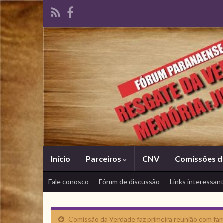
Início
Parceiros
CNV
Comissões d
Fale conosco
Fórum de discussão
Links interessan
Comissão da Verdade faz primeira reunião com fam