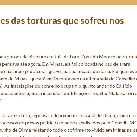
es das torturas que sofreu nos
nos porões da ditadura em Juiz de Fora, Zona da Mata mineira, e n
 pensava até agora. Em Minas, ela foi colocada no pau de arara,
ue causaram problemas graves na sua arcada dentária. É o que rev
do de Minas , que até então mofavam na última sala do Conselho
 As instalações do conselho ocupam o quinto andar do Edifício
ecadente, sujeito a incêndios e infiltrações, o velho Maletta foi r
0.
adas até o teto, repousa o depoimento pessoal de Dilma, o único q
rocessos de presos políticos mineiros analisados pelo Conedh-MG
temunho de Dilma relatando todo o sofrimento vivido em Minas na p