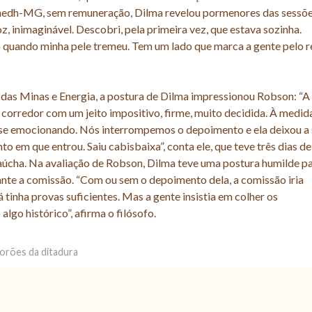
Conedh-MG, sem remuneração, Dilma revelou pormenores das sessõ
z, inimaginável. Descobri, pela primeira vez, que estava sozinha.
 quando minha pele tremeu. Tem um lado que marca a gente pelo r
 das Minas e Energia, a postura de Dilma impressionou Robson: “A
o corredor com um jeito impositivo, firme, muito decidida. À medid
i se emocionando. Nós interrompemos o depoimento e ela deixou a 
em que entrou. Saiu cabisbaixa”, conta ele, que teve três dias de
aúcha. Na avaliação de Robson, Dilma teve uma postura humilde pa
te a comissão. “Com ou sem o depoimento dela, a comissão iria
á tinha provas suficientes. Mas a gente insistia em colher os
lgo histórico”, afirma o filósofo.
porões da ditadura