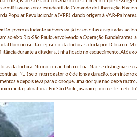
Vanda, Luíza, Mariza e também Ana (menos conhecido, que ressurge 
s e militava no setor estudantil do Comando de Libertação Nacion
uarda Popular Revolucionária (VPR), dando origem à VAR-Palmares
 então jovem estudante subversiva já foram ditas e repisadas ao lo
riam ao eixo Rio-São Paulo, envolvendo a Operação Bandeirantes, a
ital fluminense. Já o episódio da tortura sofrida por Dilma em Mi
litância durante a ditadura, tinha ficado no esquecimento. Até ago
cas da tortura. No início, não tinha rotina. Não se distinguia se er
 continua: “(…) se o interrogatório é de longa duração, com interro
omentos e depois leva para o choque, uma dor que não deixa rastro,
 mim muita palmatória. Em São Paulo, usaram pouco este ‘método’”