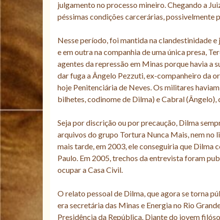
julgamento no processo mineiro. Chegando a Juiz
péssimas condições carcerárias, possivelmente p
Nesse período, foi mantida na clandestinidade 
e em outra na companhia de uma única presa, Ter
agentes da repressão em Minas porque havia a su
dar fuga a Ângelo Pezzuti, ex-companheiro da or
hoje Penitenciária de Neves. Os militares haviam
bilhetes, codinome de Dilma) e Cabral (Ângelo),
Seja por discrição ou por precaução, Dilma sempr
arquivos do grupo Tortura Nunca Mais, nem no li
mais tarde, em 2003, ele conseguiria que Dilma c
Paulo. Em 2005, trechos da entrevista foram pub
ocupar a Casa Civil.
O relato pessoal de Dilma, que agora se torna púb
era secretária das Minas e Energia no Rio Grande
Presidência da República. Diante do jovem filó