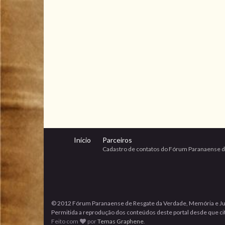
Início
Parceiros
Cadastro de contatos do Fórum Paranaense d
© 2012 Fórum Paranaense de Resgate da Verdade, Memória e Ju
Permitida a reprodução dos conteúdos deste portal desde que cita
Feito com
por
Temas Graphene
.